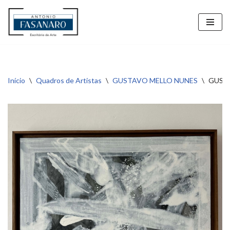
Pular
para
o
conteúdo
Início
\
Quadros de Artistas
\
GUSTAVO MELLO NUNES
\
GUSTA