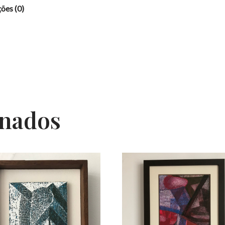
ções (0)
onados