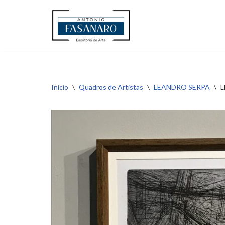
Pular
para
o
conteúdo
Início
\
Quadros de Artistas
\
LEANDRO SERPA
\
L