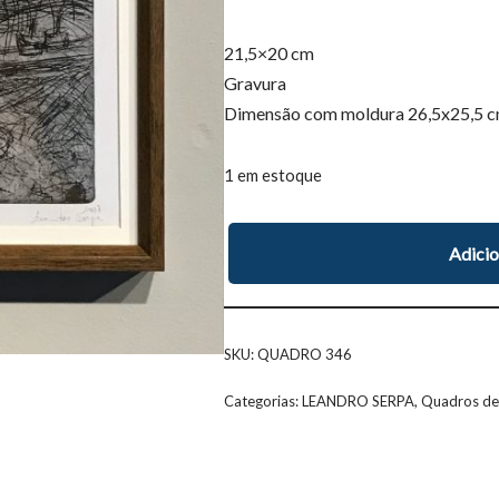
21,5×20 cm
Gravura
Dimensão com moldura
26,5
x
2
5,5
c
1 em estoque
Adicio
SKU:
QUADRO 346
Categorias:
LEANDRO SERPA
,
Quadros de 