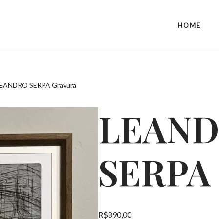
HOME
EANDRO SERPA Gravura
LEAN
SERPA 
R$
890,00