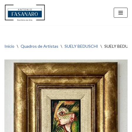
Pular
para
o
conteúdo
Início
\
Quadros de Artistas
\
SUELY BEDUSCHI
\
SUELY BEDUSCH