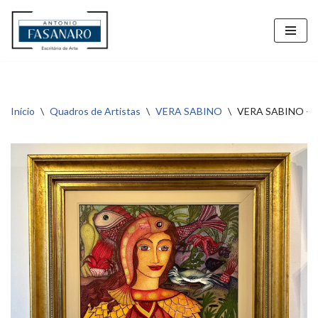
Pular
para
o
conteúdo
Início
\
Quadros de Artistas
\
VERA SABINO
\
VERA SABINO – Ac