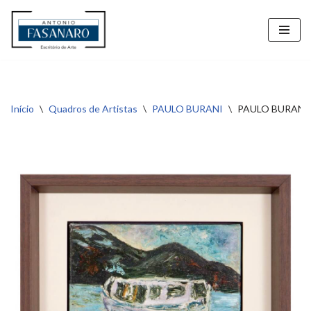
Pular
para
o
conteúdo
Início
\
Quadros de Artistas
\
PAULO BURANI
\
PAULO BURANI –