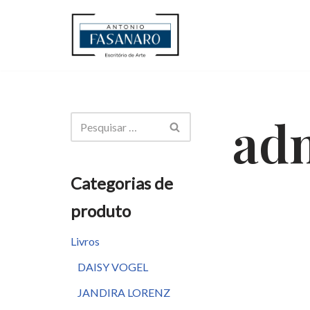
Pular
para
o
conteúdo
ad
Categorias de
produto
Livros
DAISY VOGEL
JANDIRA LORENZ